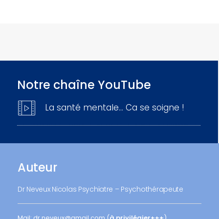
Notre chaîne YouTube
La santé mentale… Ca se soigne !
Auteur
Dr Neveux Nicolas Psychiatre – Psychothérapeute
Mail: dr.neveux@gmail.com (
à privilégier+++
)