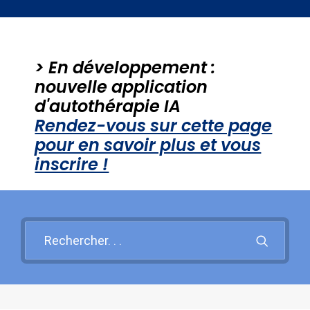
Santé mentale
Psy et Société
> En développement :
PROBLEMES PSY +++
nouvelle application
d'autothérapie IA
Rendez-vous sur cette page
Recherche
pour en savoir plus et vous
inscrire !