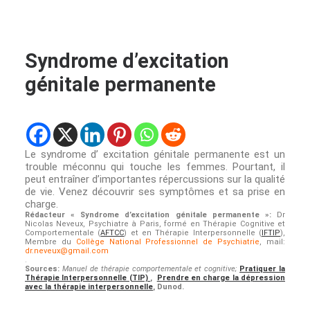
Syndrome d’excitation
génitale permanente
Le syndrome d’ excitation génitale permanente est un
trouble méconnu qui touche les femmes. Pourtant, il
peut entraîner d’importantes répercussions sur la qualité
de vie. Venez découvrir ses symptômes et sa prise en
charge.
Rédacteur « Syndrome d’excitation génitale permanente »:
Dr
Nicolas Neveux, Psychiatre à Paris, formé en Thérapie Cognitive et
Comportementale (
AFTCC
) et en Thérapie Interpersonnelle (
IFTIP
),
Membre du
Collège National Professionnel de Psychiatrie
, mail:
dr.neveux@gmail.com
.
Sources:
Manuel de thérapie comportementale et cognitive;
Pratiquer la
Thérapie Interpersonnelle (TIP)
,
Prendre en charge la dépression
avec la thérapie interpersonnelle
, Dunod.