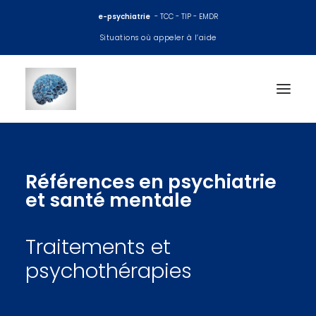
e-psychiatrie
- TCC - TIP - EMDR
Situations où appeler à l’aide
Accueil
Références en psychiatrie
Consultations psy
et santé mentale
EMDR
Traitements et
TCC
psychothérapies
Thérapie interpersonnelle
Coaching et préparation mentale