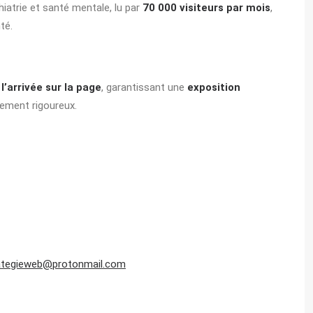
hiatrie et santé mentale, lu par
70 000 visiteurs par mois
,
té.
’arrivée sur la page
, garantissant une
exposition
lement rigoureux.
ategieweb@protonmail.com