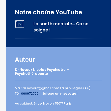
Notre chaîne YouTube
La santé mentale… Ca se
soigne !
Auteur
Dr Neveux Nicolas Psychiatre –
Psychothérapeute
Mail: dr.neveux@gmail.com (
à privilégier+++
)
Tél:
0609727094
(
laisser un message
)
Au cabinet: 9 rue Troyon 75017 Paris