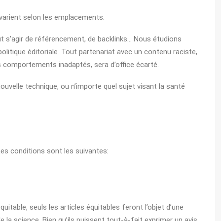
s varient selon les emplacements.
ut s’agir de référencement, de backlinks… Nous étudions
olitique éditoriale. Tout partenariat avec un contenu raciste,
es comportements inadaptés, sera d’office écarté.
ouvelle technique, ou n’importe quel sujet visant la santé
 Les conditions sont les suivantes:
itable, seuls les articles équitables feront l’objet d’une
e la science. Bien qu’ils puissent tout-à-fait exprimer un avis