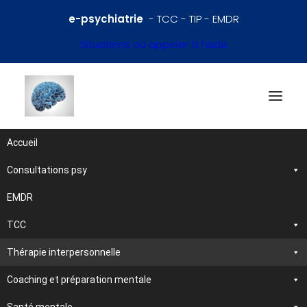
e-psychiatrie
- TCC - TIP - EMDR
Situations où appeler à l’aide
Accueil
Consultations psy
Références en psychiatrie
et santé mentale
EMDR
TCC
Traitements et
Thérapie interpersonnelle
psychothérapies
Coaching et préparation mentale