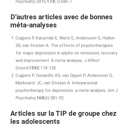
Psychiatry
2016;
173
(7)
:
680-7.
D’autres articles avec de bonnes
méta-analyses
Cuijpers P, Karyotaki E, Weitz E, Andersson G, Hollon
SD, van Straten A. The effects of psychotherapies
for major depression in adults on remission, recovery
and improvement: A meta-analysis.
J Affect
Disord
;
159C:
118-126.
Cuijpers P, Geraedts AS, van Oppen P, Andersson G,
Markowitz JC, van Straten A. Interpersonal
psychotherapy for depression: a meta-analysis.
Am J
Psychiatry
;
168
(6)
:
581-92.
Articles sur la TIP de groupe chez
les adolescents