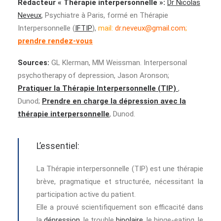
Rédacteur « Thérapie interpersonnelle »:
Dr Nicolas
Neveux
, Psychiatre à Paris, formé en Thérapie
Interpersonnelle (
IFTIP
),
mail:
dr.neveux@gmail.com
;
prendre rendez-vous
Sources:
GL Klerman, MM Weissman. Interpersonal
psychotherapy of depression, Jason Aronson;
Pratiquer la Thérapie Interpersonnelle (TIP)
,
Dunod;
Prendre en charge la dépression avec la
thérapie interpersonnelle
, Dunod.
L’essentiel:
La Thérapie interpersonnelle (TIP) est une thérapie
brève, pragmatique et structurée, nécessitant la
participation active du patient.
Elle a prouvé scientifiquement son efficacité dans
la
dépression
, le trouble
bipolaire
, le binge-eating, le