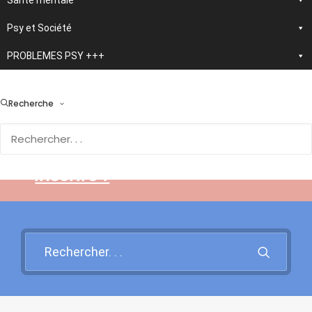
Santé mentale
Psy et Société
PROBLEMES PSY +++
> En développement :
nouvelle application
Recherche
d'autothérapie IA
Rendez-vous sur cette page
pour en savoir plus et vous
inscrire !