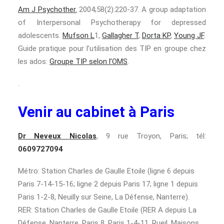
Am J Psychother.
2004;58(2):220-37. A group adaptation
of Interpersonal Psychotherapy for depressed
adolescents.
Mufson L
1,
Gallagher T
,
Dorta KP
,
Young JF
.
Guide pratique pour l’utilisation des TIP en groupe chez
les ados:
Groupe TIP selon l’OMS
.
.
Venir au cabinet à Paris
Dr Neveux Nicolas
, 9 rue Troyon, Paris; tél:
0609727094
Métro: Station Charles de Gaulle Etoile (ligne 6 depuis
Paris 7-14-15-16; ligne 2 depuis Paris 17; ligne 1 depuis
Paris 1-2-8, Neuilly sur Seine, La Défense, Nanterre).
RER: Station Charles de Gaulle Etoile (RER A depuis La
Défense, Nanterre, Paris 8, Paris 1-4-11, Rueil, Maisons