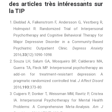
des articles très intéressants sur
la TIP
Ekeblad A, Falkenstrom F, Andersson G, Vestberg R,
Holmqvist R. Randomized Trial of Interpersonal
Psychotherapy and Cognitive Behavioral Therapy for
Major Depressive Disorder in a Community-Based
Psychiatric Outpatient Clinic.
Depress Anxiety
2016;
33
(12)
:
1090-1098.
Souza LH, Salum GA, Mosqueiro BP, Caldieraro MA,
Guerra TA, Fleck MP. Interpersonal psychotherapy as
add-on for treatment-resistant depression: A
pragmatic randomized controlled trial.
J Affect Disord
2016;
193:
373-80.
Cuijpers P, Donker T, Weissman MM, Ravitz P, Cristea
IA. Interpersonal Psychotherapy for Mental Health
Problems: A Comprehensive Meta-Analysis.
Am J