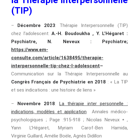
(TIP)
–
Décembre 2023
: Thérapie Interpersonnelle (TIP)
chez l’adolescent:
A.-H. Boudoukha , Y. L’Hégaret :
Psychiatre, N. Neveux : Psychiatre;
https://www.em-
consulte.com/article/1638495/therapie-
interpersonnelle-tip-chez-l-adolescent
–
Communication sur la Thérapie Interpersonnelle au
Congrès Français de Psychiatrie en 2018
: « La TIP
et ses indications : une histoire de liens »
–
Novembre 2018
:
La thérapie inter personnelle :
indications, modèles et application
Annales médico-
⁎
psychologiques ; Page :915-918 ; Nicolas Neveux
,
Yann L’Hégaret, Myriam Carof-Ben Hamida,
Virginie Guillard, Amélie Boële, Agnès Didillon