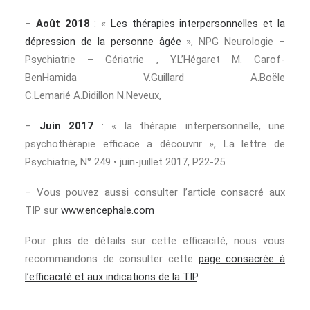
–
Août 2018
: «
Les thérapies interpersonnelles et la
dépression de la personne âgée
», NPG Neurologie –
Psychiatrie – Gériatrie ,
Y.
L’Hégaret
M. Carof-
Ben
Hamida
V.
Guillard
A.
Boële
C.
Lemarié
A.
Didillon
N.
Neveux
,
–
Juin 2017
: « la thérapie interpersonnelle, une
psychothérapie efficace a découvrir », La lettre de
Psychiatrie, N° 249 • juin-juillet 2017, P22-25.
– Vous pouvez aussi consulter l’article consacré aux
TIP sur
www.encephale.com
Pour plus de détails sur cette efficacité, nous vous
recommandons de consulter cette
page consacrée à
l’efficacité et aux indications de la TIP
.
.