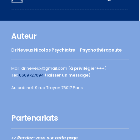
Auteur
Dr Neveux Nicolas Psychiatre – Psychothérapeute
Mail: dr.neveux@gmail.com (
à privilégier+++
)
Tél:
0609727094
(
laisser un message
)
Au cabinet: 9 rue Troyon 75017 Paris
Partenariats
>> Rendez-vous sur cette page