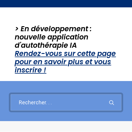
Santé mentale
Psy et Société
> En développement :
PROBLEMES PSY +++
nouvelle application
d'autothérapie IA
Rendez-vous sur cette page
Recherche
pour en savoir plus et vous
inscrire !