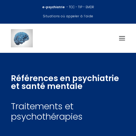
e-psychiatrie
- TCC - TIP - EMDR
Situations où appeler à l’aide
Accueil
Références en psychiatrie
Consultations psy
et santé mentale
EMDR
Traitements et
TCC
psychothérapies
Thérapie interpersonnelle
Coaching et préparation mentale