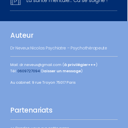
La santé mentale… Ca se soigne !
Auteur
Dr Neveux Nicolas Psychiatre – Psychothérapeute
Mail: dr.neveux@gmail.com (
à privilégier+++
)
Tél:
0609727094
(
laisser un message
)
Au cabinet: 9 rue Troyon 75017 Paris
Partenariats