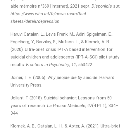
aide mémoire n°369 [Internet]. 2021 sept.
Disponible sur:
https://www.who.int/fr/news-room/fact-
sheets/detail/depression
Haruvi Catalan, L., Levis Frenk, M., Adini Spigelman, E.,
Engelberg, Y., Barzilay, S., Mufson, L., & Klomek, A. B.
(2020). Ultra-brief crisis IPT-A based intervention for
suicidal children and adolescents (IPT-A-SCI) pilot study
results.
Frontiers in Psychiatry
,
11
, 553422.
Joiner, T. E. (2005).
Why people die by suicide
. Harvard
University Press.
Jollant, F. (2018). Suicidal behavior: Lessons from 50
years of research.
La Presse Médicale
,
47
(4 Pt 1), 334–
344.
Klomek, A. B., Catalan, L. H., & Apter, A. (2021). Ultra-brief