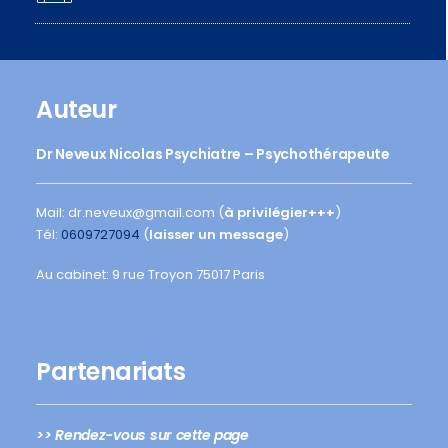
Auteur
Dr Neveux Nicolas Psychiatre – Psychothérapeute
Mail: dr.neveux@gmail.com (
à privilégier+++
)
Tél:
0609727094
(
laisser un message
)
Au cabinet: 9 rue Troyon 75017 Paris
Partenariats
>> Rendez-vous sur cette page