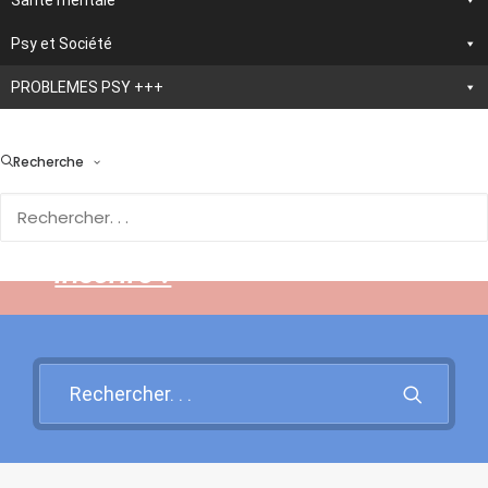
Santé mentale
Psy et Société
PROBLEMES PSY +++
> En développement :
nouvelle application
Recherche
d'autothérapie IA
Rendez-vous sur cette page
pour en savoir plus et vous
inscrire !