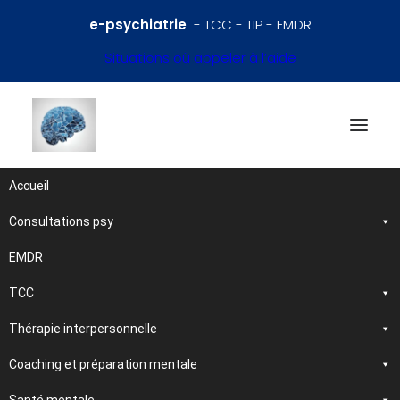
e-psychiatrie
- TCC - TIP - EMDR
Situations où appeler à l’aide
Accueil
Consultations psy
Références en psychiatrie
et santé mentale
EMDR
TCC
Traitements et
Thérapie interpersonnelle
psychothérapies
Coaching et préparation mentale