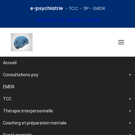
e-psychiatrie
- TCC - TIP - EMDR
Situations où appeler à l’aide
Accueil
Consultations psy
Références en psychiatrie
et santé mentale
EMDR
TCC
Traitements et
Thérapie interpersonnelle
psychothérapies
Coaching et préparation mentale