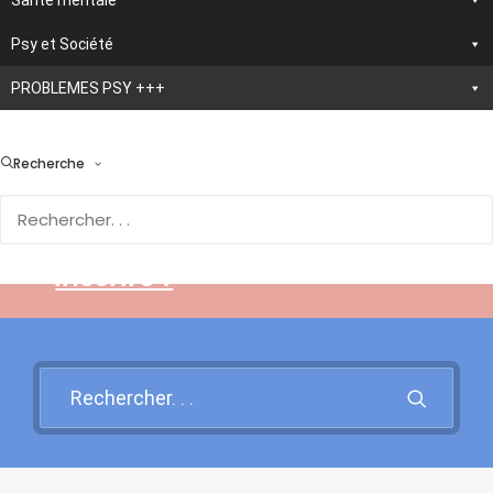
Santé mentale
Psy et Société
PROBLEMES PSY +++
> En développement :
nouvelle application
Recherche
d'autothérapie IA
Rendez-vous sur cette page
pour en savoir plus et vous
inscrire !