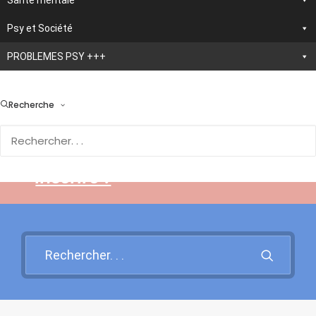
Santé mentale
Psy et Société
PROBLEMES PSY +++
> En développement :
nouvelle application
Recherche
d'autothérapie IA
Rendez-vous sur cette page
pour en savoir plus et vous
inscrire !