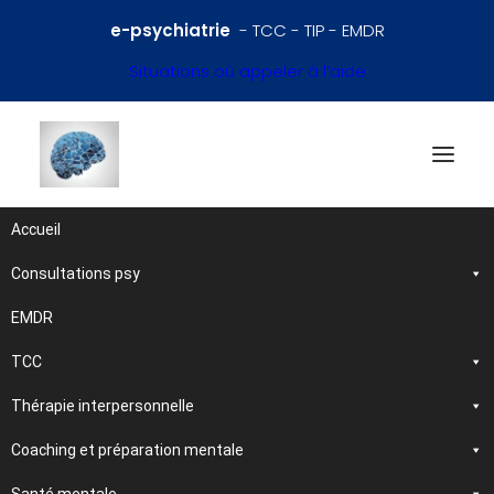
e-psychiatrie
- TCC - TIP - EMDR
Situations où appeler à l’aide
Accueil
Consultations psy
Références en psychiatrie
et santé mentale
EMDR
TCC
Traitements et
Thérapie interpersonnelle
psychothérapies
Coaching et préparation mentale