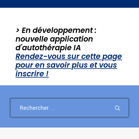
Santé mentale
Psy et Société
> En développement :
PROBLEMES PSY +++
nouvelle application
d'autothérapie IA
Rendez-vous sur cette page
Recherche
pour en savoir plus et vous
inscrire !