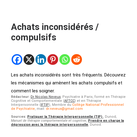
Achats inconsidérés /
compulsifs
Les achats inconsidérés sont très fréquents. Découvrez
les mécanismes qui amènent les achats compulsifs et
comment les soigner.
Rédacteur:
Dr Nicolas Neveux
, Psychiatre à Paris, formé en Thérapie
Cognitive et Comportementale (
AFTCC
) et en Thérapie
Interpersonnelle (
IFTIP
), Membre du
Collège National Professionnel
de Psychiatrie
, mail:
dr.neveux@gmail.com
.
Sources:
Pratiquer la Thérapie Interpersonnelle (TIP)
, Dunod;
Manuel de thérapie comportementale et cognitive
,
Prendre en charge la
dépression avec la thérapie interpersonnelle
, Dunod.
.