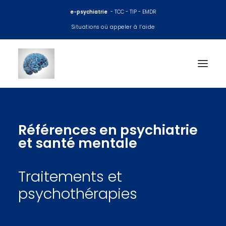
e-psychiatrie
- TCC - TIP - EMDR
Situations où appeler à l’aide
Accueil
Références en psychiatrie
Consultations psy
et santé mentale
EMDR
Traitements et
TCC
psychothérapies
Thérapie interpersonnelle
Coaching et préparation mentale