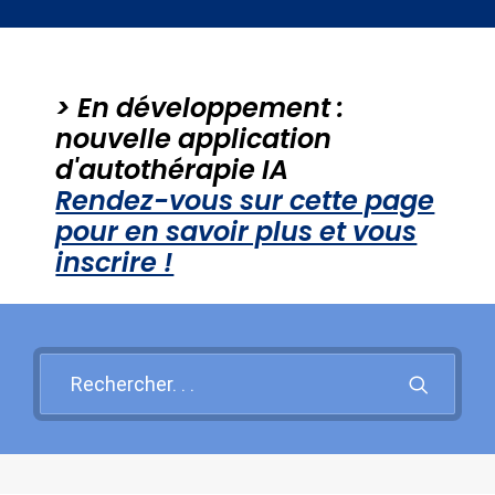
Santé mentale
Psy et Société
> En développement :
PROBLEMES PSY +++
nouvelle application
d'autothérapie IA
Rendez-vous sur cette page
Recherche
pour en savoir plus et vous
inscrire !