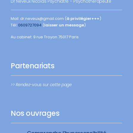
Dr Neveux Nicolas Psychiatre – Psychothérapeute
Mail: dr.neveux@gmail.com (
à privilégier+++
)
Tél:
0609727094
(
laisser un message
)
Au cabinet: 9 rue Troyon 75017 Paris
Partenariats
>> Rendez-vous sur cette page
Nos ouvrages