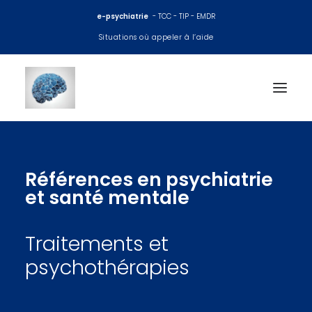
e-psychiatrie
- TCC - TIP - EMDR
Situations où appeler à l’aide
Accueil
Références en psychiatrie
Consultations psy
et santé mentale
EMDR
Traitements et
TCC
psychothérapies
Thérapie interpersonnelle
Coaching et préparation mentale