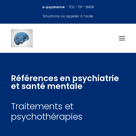
e-psychiatrie
- TCC - TIP - EMDR
Situations où appeler à l’aide
Accueil
Références en psychiatrie
Consultations psy
et santé mentale
EMDR
Traitements et
TCC
psychothérapies
Thérapie interpersonnelle
Coaching et préparation mentale