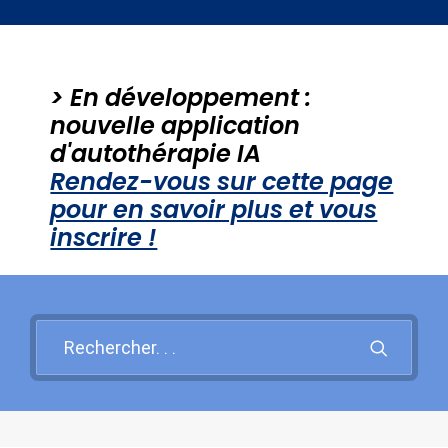
Santé mentale
Psy et Société
> En développement :
PROBLEMES PSY +++
nouvelle application
d'autothérapie IA
Rendez-vous sur cette page
Recherche
pour en savoir plus et vous
inscrire !