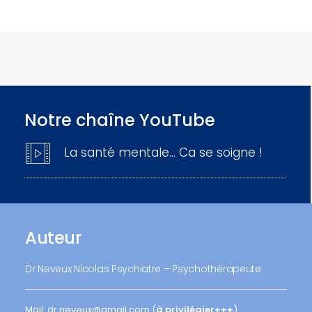
Notre chaîne YouTube
La santé mentale… Ca se soigne !
Auteur
Dr Neveux Nicolas Psychiatre – Psychothérapeute
Mail: dr.neveux@gmail.com (
à privilégier+++
)