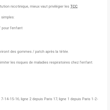
ution nicotinique, mieux vaut privilégier les
TCC
.
s simples:
f pour l’enfant
scriront des gommes / patch après la tétée.
miter les risques de maladies respiratoires chez l’enfant.
 7-14-15-16; ligne 2 depuis Paris 17; ligne 1 depuis Paris 1-2-