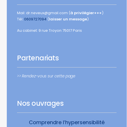
Mail: dr.neveux@gmail.com (
à privilégier+++
)
Tél:
0609727094
(
laisser un message
)
Au cabinet: 9 rue Troyon 75017 Paris
Partenariats
>> Rendez-vous sur cette page
Nos ouvrages
Comprendre l’hypersensibilité