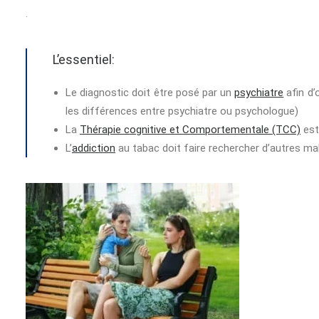
.
L’essentiel:
Le diagnostic doit être posé par un
psychiatre
afin d’
les différences entre psychiatre ou psychologue)
La
Thérapie cognitive et Comportementale (TCC)
est 
L’
addiction
au tabac doit faire rechercher d’autres ma