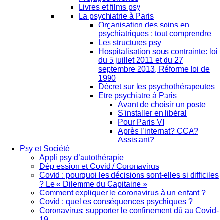
Livres et films psy
La psychiatrie à Paris
Organisation des soins en
psychiatriques : tout comprendre
Les structures psy
Hospitalisation sous contrainte: loi
du 5 juillet 2011 et du 27
septembre 2013, Réforme loi de
1990
Décret sur les psychothérapeutes
Etre psychiatre à Paris
Avant de choisir un poste
S'installer en libéral
Pour Paris VI
Après l’internat? CCA?
Assistant?
Psy et Société
Appli psy d’autothérapie
Dépression et Covid / Coronavirus
Covid : pourquoi les décisions sont-elles si difficiles
? Le « Dilemme du Capitaine »
Comment expliquer le coronavirus à un enfant ?
Covid : quelles conséquences psychiques ?
Coronavirus: supporter le confinement dû au Covid-
19