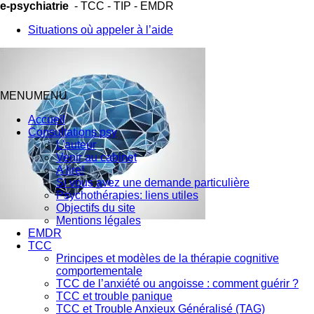
e-psychiatrie
- TCC - TIP - EMDR
Situations où appeler à l’aide
MENU
MENU
Accueil
Consultations psy
L'auteur
Venir au cabinet
A lire!
Si vous avez une demande particulière
Psychothérapies: liens utiles
Objectifs du site
Mentions légales
EMDR
TCC
Principes et modèles de la thérapie cognitive
comportementale
TCC de l’anxiété ou angoisse : comment guérir ?
TCC et trouble panique
TCC et Trouble Anxieux Généralisé (TAG)