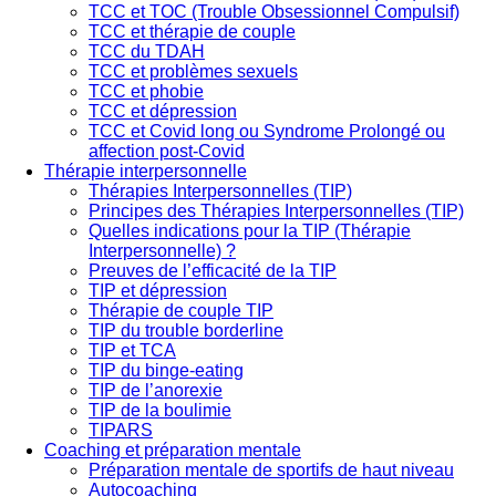
TCC et TOC (Trouble Obsessionnel Compulsif)
TCC et thérapie de couple
TCC du TDAH
TCC et problèmes sexuels
TCC et phobie
TCC et dépression
TCC et Covid long ou Syndrome Prolongé ou
affection post-Covid
Thérapie interpersonnelle
Thérapies Interpersonnelles (TIP)
Principes des Thérapies Interpersonnelles (TIP)
Quelles indications pour la TIP (Thérapie
Interpersonnelle) ?
Preuves de l’efficacité de la TIP
TIP et dépression
Thérapie de couple TIP
TIP du trouble borderline
TIP et TCA
TIP du binge-eating
TIP de l’anorexie
TIP de la boulimie
TIPARS
Coaching et préparation mentale
Préparation mentale de sportifs de haut niveau
Autocoaching