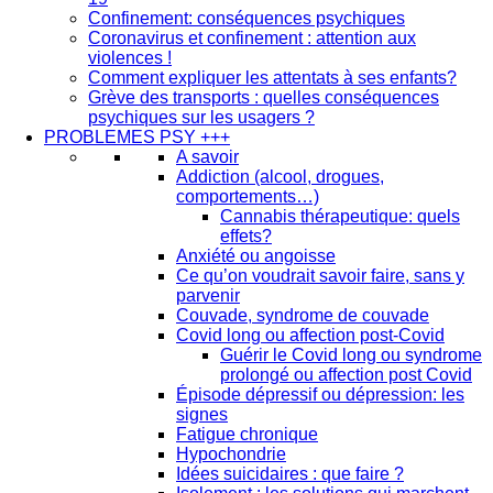
Confinement: conséquences psychiques
Coronavirus et confinement : attention aux
violences !
Comment expliquer les attentats à ses enfants?
Grève des transports : quelles conséquences
psychiques sur les usagers ?
PROBLEMES PSY +++
A savoir
Addiction (alcool, drogues,
comportements…)
Cannabis thérapeutique: quels
effets?
Anxiété ou angoisse
Ce qu’on voudrait savoir faire, sans y
parvenir
Couvade, syndrome de couvade
Covid long ou affection post-Covid
Guérir le Covid long ou syndrome
prolongé ou affection post Covid
Épisode dépressif ou dépression: les
signes
Fatigue chronique
Hypochondrie
Idées suicidaires : que faire ?