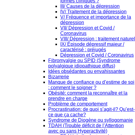
formes cliniques ?
III/ Causes de la dépression
IV/ Traitement de la dépression
V/ Fréquence et importance de la
dépression
VII/ Dépression et Covid /
Coronavirus
VIII/ Dépression : traitement naturel
IX/ Épisode dépressif majeur /
caractérisé : préjugés
Dépression et Covid / Coronavirus
Fibromyalgie ou SPID (Syndrome
polyalgique idiopathique diffus)
Idées obsédantes ou envahissantes
Bizarrerie
Manque de confiance ou d’estime de soi
: comment le soigner ?
Obésité: comment la reconnaître et la
prendre en charge
Problème de comportement
Procrastination: de quoi s’agit-il? Qu’est-
ce que ça cache?
Syndrome de Diogène ou syllogomanie
TDAH (Trouble déficit de l’Attention
avec ou sans Hyperactivité)