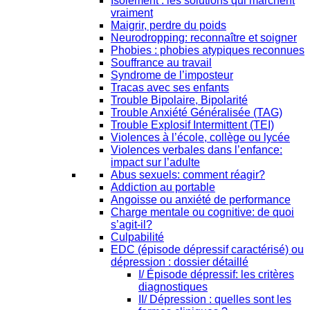
Isolement : les solutions qui marchent
vraiment
Maigrir, perdre du poids
Neurodropping: reconnaître et soigner
Phobies : phobies atypiques reconnues
Souffrance au travail
Syndrome de l’imposteur
Tracas avec ses enfants
Trouble Bipolaire, Bipolarité
Trouble Anxiété Généralisée (TAG)
Trouble Explosif Intermittent (TEI)
Violences à l’école, collège ou lycée
Violences verbales dans l’enfance:
impact sur l’adulte
Abus sexuels: comment réagir?
Addiction au portable
Angoisse ou anxiété de performance
Charge mentale ou cognitive: de quoi
s’agit-il?
Culpabilité
EDC (épisode dépressif caractérisé) ou
dépression : dossier détaillé
I/ Épisode dépressif: les critères
diagnostiques
II/ Dépression : quelles sont les