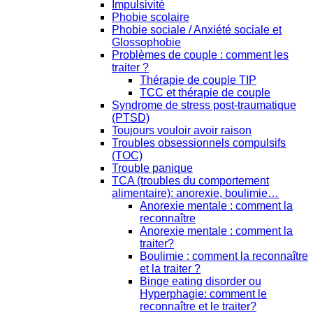
Impulsivité
Phobie scolaire
Phobie sociale / Anxiété sociale et
Glossophobie
Problèmes de couple : comment les
traiter ?
Thérapie de couple TIP
TCC et thérapie de couple
Syndrome de stress post-traumatique
(PTSD)
Toujours vouloir avoir raison
Troubles obsessionnels compulsifs
(TOC)
Trouble panique
TCA (troubles du comportement
alimentaire): anorexie, boulimie…
Anorexie mentale : comment la
reconnaître
Anorexie mentale : comment la
traiter?
Boulimie : comment la reconnaître
et la traiter ?
Binge eating disorder ou
Hyperphagie: comment le
reconnaître et le traiter?