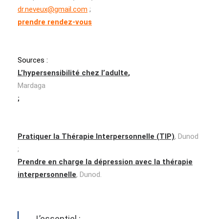
dr.neveux@gmail.com
;
prendre rendez-vous
Sources :
L’hypersensibilité chez l’adulte
,
Mardaga
;
Pratiquer la Thérapie Interpersonnelle (TIP)
, Dunod
;
Prendre en charge la dépression avec la thérapie
interpersonnelle
, Dunod.
L’essentiel :