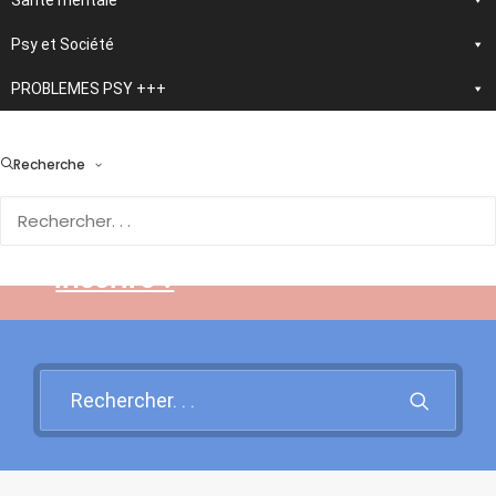
Santé mentale
Psy et Société
PROBLEMES PSY +++
> En développement :
nouvelle application
Recherche
d'autothérapie IA
Rendez-vous sur cette page
pour en savoir plus et vous
inscrire !