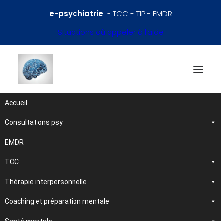
e-psychiatrie
- TCC - TIP - EMDR
Situations où appeler à l’aide
Accueil
Consultations psy
Références en psychiatrie
et santé mentale
EMDR
TCC
Traitements et
Thérapie interpersonnelle
psychothérapies
Coaching et préparation mentale