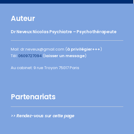
Auteur
Dr Neveux Nicolas Psychiatre – Psychothérapeute
Mail: dr.neveux@gmail.com (
à privilégier+++
)
Tél:
0609727094
(
laisser un message
)
Au cabinet: 9 rue Troyon 75017 Paris
Partenariats
>> Rendez-vous sur cette page