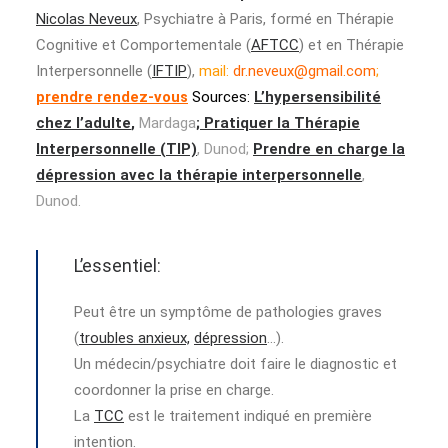
Nicolas Neveux
, Psychiatre à Paris, formé en Thérapie
Cognitive et Comportementale (
AFTCC
) et en Thérapie
Interpersonnelle (
IFTIP
),
mail:
dr.neveux@gmail.com
;
prendre rendez-vous
Sources:
L’hypersensibilité
chez l’adulte
,
Mardaga
;
Pratiquer la Thérapie
Interpersonnelle (TIP)
, Dunod;
Prendre en charge la
dépression avec la thérapie interpersonnelle
,
Dunod.
L’essentiel:
Peut être un symptôme de pathologies graves
(
troubles anxieux,
dépression
…).
Un médecin/psychiatre doit faire le diagnostic et
coordonner la prise en charge.
La
TCC
est le traitement indiqué en première
intention.