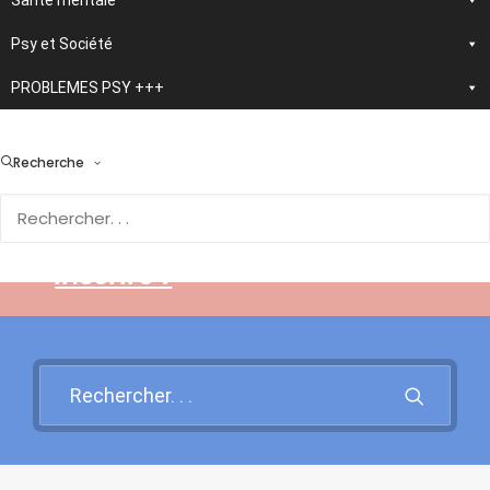
Santé mentale
Psy et Société
PROBLEMES PSY +++
> En développement :
nouvelle application
Recherche
d'autothérapie IA
Rendez-vous sur cette page
pour en savoir plus et vous
inscrire !