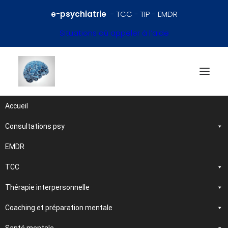
e-psychiatrie
- TCC - TIP - EMDR
Situations où appeler à l’aide
Accueil
Consultations psy
Références en psychiatrie
et santé mentale
EMDR
TCC
Traitements et
Thérapie interpersonnelle
psychothérapies
Coaching et préparation mentale