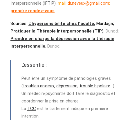
Interpersonnelle (
IFTIP
),
mail:
dr.neveux@gmail.com
;
prendre rendez-vous
Sources:
L’hypersensibilité chez l’adulte
,
Mardaga
;
Pratiquer la Thérapie Interpersonnelle (TIP)
, Dunod;
Prendre en charge la dépression avec la thérapie
interpersonnelle
, Dunod.
L’essentiel:
Peut être un symptôme de pathologies graves
(
troubles anxieux,
dépression
,
trouble bipolaire
…).
Un médecin/psychiatre doit faire le diagnostic et
coordonner la prise en charge.
La
TCC
est le traitement indiqué en première
intention.