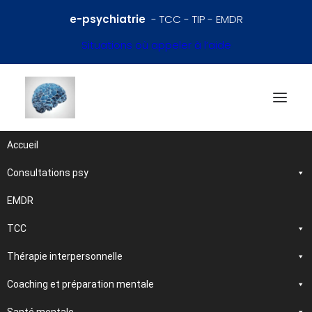
e-psychiatrie
- TCC - TIP - EMDR
Situations où appeler à l’aide
Accueil
Consultations psy
Références en psychiatrie
et santé mentale
EMDR
TCC
Traitements et
Thérapie interpersonnelle
psychothérapies
Coaching et préparation mentale