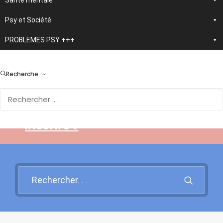
Santé mentale
Psy et Société
PROBLEMES PSY +++
> En développement :
nouvelle application
Recherche
d'autothérapie IA
Rendez-vous sur cette page
pour en savoir plus et vous
inscrire !