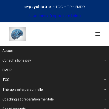
e-psychiatrie
- TCC - TIP - EMDR
Situations où appeler à l’aide
Accueil
Consultations psy
Références en psychiatrie
et santé mentale
EMDR
TCC
Traitements et
Thérapie interpersonnelle
psychothérapies
Coaching et préparation mentale