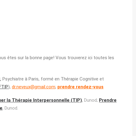
us êtes sur la bonne page! Vous trouverez ici toutes les
x
, Psychiatre à Paris, formé en Thérapie Cognitive et
FTIP
),
dr.neveux@gmail.com
;
prendre rendez-vous
er la Thérapie Interpersonnelle (TIP)
, Dunod;
Prendre
le
, Dunod.