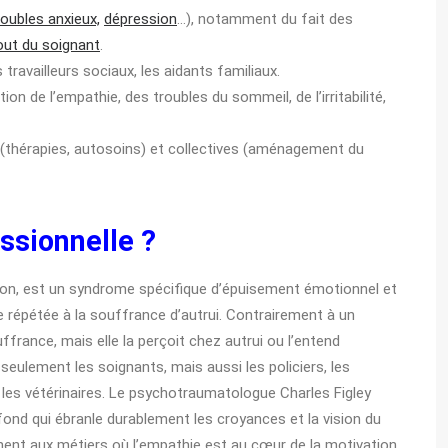
roubles anxieux,
dépression
…), notamment du fait des
out du soignant
.
travailleurs sociaux, les aidants familiaux.
 de l’empathie, des troubles du sommeil, de l’irritabilité,
s (thérapies, autosoins) et collectives (aménagement du
ssionnelle ?
on, est un syndrome spécifique d’épuisement émotionnel et
 répétée à la souffrance d’autrui. Contrairement à un
france, mais elle la perçoit chez autrui ou l’entend
seulement les soignants, mais aussi les policiers, les
e les vétérinaires. Le psychotraumatologue Charles Figley
nd qui ébranle durablement les croyances et la vision du
ent aux métiers où l’empathie est au cœur de la motivation,