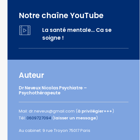
Notre chaîne YouTube
La santé mentale… Ca se
soigne !
Auteur
Dr Neveux Nicolas Psychiatre –
Psychothérapeute
Mail: dr.neveux@gmail.com (
à privilégier+++
)
Tél:
0609727094
(
laisser un message
)
Au cabinet: 9 rue Troyon 75017 Paris