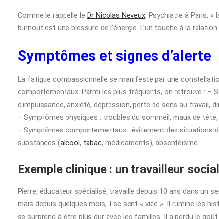
Comme le rappelle le
Dr Nicolas Neveux
, Psychiatre à Paris, «
burnout est une blessure de l’énergie. L’un touche à la relation à l
Symptômes et signes d’alerte
La fatigue compassionnelle se manifeste par une constellat
comportementaux. Parmi les plus fréquents, on retrouve : – Sy
d’impuissance, anxiété, dépression, perte de sens au travail, d
– Symptômes physiques : troubles du sommeil, maux de tête, f
– Symptômes comportementaux : évitement des situations de
substances (
alcool
,
tabac
, médicaments), absentéisme.
Exemple clinique : un travailleur socia
Pierre, éducateur spécialisé, travaille depuis 10 ans dans un ser
mais depuis quelques mois, il se sent « vidé ». Il rumine les hi
se surprend à être plus dur avec les familles. Il a perdu le goût