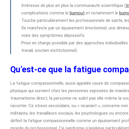
Intéresse de plus en plus la communauté scientifique (
t
complications comme le
burnout
et notamment le
burn
Touche particulièrement les professionnels de santé, les 
Se manifeste par un épuisement émotionnel, une diminution
voire des symptômes dépressifs.
Prise en charge possible par des approches individuelle
travail, soutien institutionnel).
Qu’est-ce que la fatigue compa
La fatigue compassionnelle, aussi appelée usure de compassi
physique qui survient chez les personnes exposées de manière
traumatisme direct, la personne ne subit pas elle-même la souf
raconter. Ce stress secondaire, ou « vicariant », concerne non 
militaires, les travailleurs sociaux, les psychologues ou encor
définit la fatigue compassionnelle comme un épuisement profo
monde du professionnel. Ce syndrome s’applique particulièrem