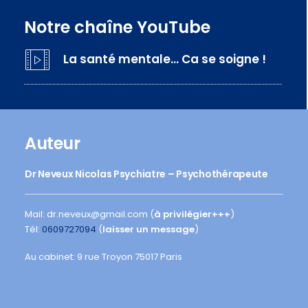
Notre chaîne YouTube
La santé mentale… Ca se soigne !
Auteur
Dr Neveux Nicolas Psychiatre – Psychothérapeute
Mail: dr.neveux@gmail.com (
à privilégier+++
)
Tél:
0609727094
(
laisser un message
)
Au cabinet: 9 rue Troyon 75017 Paris