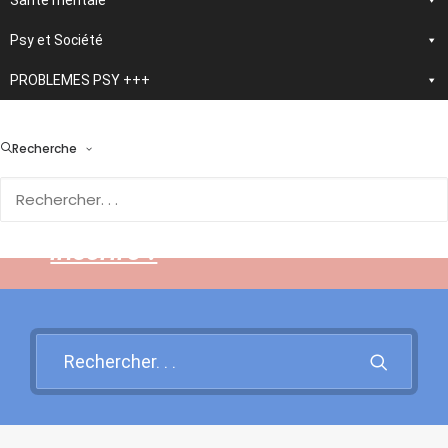
Santé mentale
Psy et Société
PROBLEMES PSY +++
> En développement :
nouvelle application
Recherche
d'autothérapie IA
Rendez-vous sur cette page
pour en savoir plus et vous
inscrire !