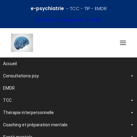
e-psychiatrie
- TCC - TIP - EMDR
Situations où appeler à l’aide
Accueil
Consultations psy
Références en psychiatrie
et santé mentale
EMDR
TCC
Traitements et
Thérapie interpersonnelle
psychothérapies
Coaching et préparation mentale