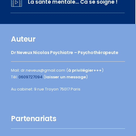
La santé mentale… Ca se soigne !
Auteur
Dr Neveux Nicolas Psychiatre – Psychothérapeute
Mail: dr.neveux@gmail.com (
à privilégier+++
)
Tél:
0609727094
(
laisser un message
)
Au cabinet: 9 rue Troyon 75017 Paris
Partenariats