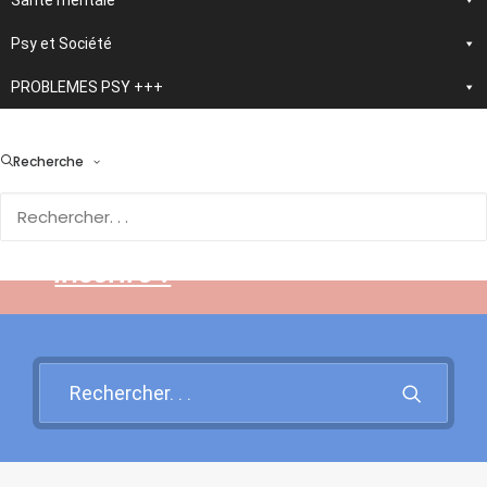
Santé mentale
Psy et Société
PROBLEMES PSY +++
> En développement :
nouvelle application
Recherche
d'autothérapie IA
Rendez-vous sur cette page
pour en savoir plus et vous
inscrire !