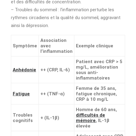
et des difficultés de concentration.
– Troubles du sommeil : l’inflammation perturbe les
rythmes circadiens et la qualité du sommeil, aggravant
ainsi la dépression.
Association
Symptôme
avec
Exemple clinique
l’inflammation
Patient avec CRP > 5
mg/L, amélioration
Anhédonie
++ (CRP, IL-6)
sous anti-
inflammatoires
Femme de 35 ans,
Fatigue
++ (TNF-α)
fatigue chronique,
CRP à 10 mg/L
Homme de 60 ans,
Troubles
difficultés de
+ (IL-1β)
cognitifs
mémoire
, IL-1β
élevée