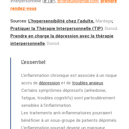
Interpersonnelle (
IFTIP
),
dr.neveux@gmail.com
;
prendre
rendez-vous
Sources:
L’hypersensibilité chez l’adulte
,
Mardaga
;
Pratiquer la Thérapie Interpersonnelle (TIP)
, Dunod;
Prendre en charge la dépression avec la thérapie
interpersonnelle
, Dunod.
L’essentiel:
L’inflammation chronique est associée à un risque
accru de
dépression
et de
troubles anxieux
.
Certains symptômes dépressifs (anhedonie,
fatigue, troubles cognitifs) sont particulièrement
sensibles à l’inflammation.
Les traitements anti-inflammatoires pourraient
bénéficier à un sous-groupe de patients déprimés.
L’inflammation pourrait devenir un marqueur