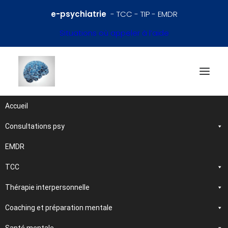
e-psychiatrie
- TCC - TIP - EMDR
Situations où appeler à l’aide
Accueil
Consultations psy
Références en psychiatrie
et santé mentale
EMDR
TCC
Traitements et
Thérapie interpersonnelle
psychothérapies
Coaching et préparation mentale