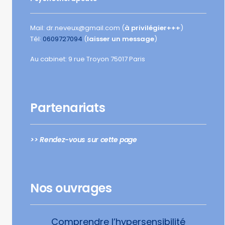
Mail: dr.neveux@gmail.com (
à privilégier+++
)
Tél:
0609727094
(
laisser un message
)
Au cabinet: 9 rue Troyon 75017 Paris
Partenariats
>> Rendez-vous sur cette page
Nos ouvrages
Comprendre l’hypersensibilité