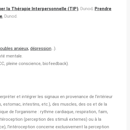
er la Thérapie Interpersonnelle (TIP)
, Dunod;
Prendre
le
, Dunod.
roubles anxieux,
dépression
…).
nté mentale.
TCC, pleine conscience, biofeedback).
terpréter et intégrer les signaux en provenance de l’intérieur
 estomac, intestins, etc.), des muscles, des os et de la
que de l’organisme : rythme cardiaque, respiration, faim,
xtéroception (perception des stimuli externes) ou à la
ce), l’intéroception concerne exclusivement la perception