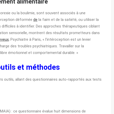
ement alimentaire
rexie ou la boulimie, sont souvent associés à une
 perception déformée
de
la faim et de la satiété, ou utiliser la
fficiles à identifier. Des approches thérapeutiques ciblant
cation sensorielle, montrent des résultats prometteurs dans
eveux
, Psychiatre à Paris, « l’intéroception est un levier
arge des troubles psychiatriques. Travailler sur la
libre émotionnel et comportemental durable. »
 outils et méthodes
urs outils, allant des questionnaires auto-rapportés aux tests
AIA) : ce questionnaire évalue huit dimensions de