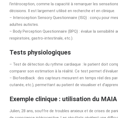
l’intéroception, comme la capacité à remarquer les sensations c
décisions. Il est largement utilisé en recherche et en clinique.
– Interoception Sensory Questionnaire (ISQ) : conçu pour mesu
adultes autistes.
– Body Perception Questionnaire (BPQ) : évalue la sensibilité 
respiratoire, gastro-intestinale, etc.).
Tests physiologiques
– Test de détection du rythme cardiaque : le patient doit co
comparer son estimation à la réalité. Ce test permet d’évaluer 
– Biofeedback : des capteurs mesurent en temps réel des pa
cutanée, etc.), permettant au patient de visualiser et d’appre
Exemple clinique : utilisation du MAI
Julien, 28 ans, souffre de troubles anxieux et de crises de pa
de conscience intéroceptive. Les résultats révèlent une difficu