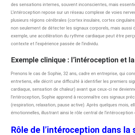
des sensations internes, souvent inconscientes, mais essentiel
L’intéroception repose sur un réseau complexe de voies nerveu
plusieurs régions cérébrales (cortex insulaire, cortex cingulai
non seulement de détecter les signaux corporels, mais aussi d
exemple, une accélération du rythme cardiaque peut être perçue
contexte et l’expérience passée de l’individu.
Exemple clinique : l’intéroception et l
Prenons le cas de Sophie, 32 ans, cadre en entreprise, qui co
entretiens, elle décrit une difficulté à identifier les premiers si
cardiaque, sensation de chaleur) avant que ceux-ci ne devienn
l’intéroception, Sophie apprend à reconnaître ces signaux pré
(respiration, relaxation, pause active). Après quelques mois, el
émotionnelles, illustrant ainsi le rôle central de l’intérocepti
Rôle de l’intéroception dans la