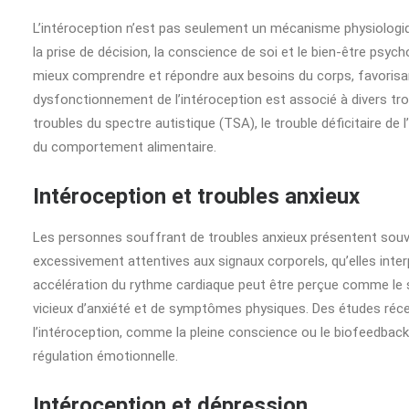
L’intéroception n’est pas seulement un mécanisme physiologique
la prise de décision, la conscience de soi et le bien-être psy
mieux comprendre et répondre aux besoins du corps, favorisant
dysfonctionnement de l’intéroception est associé à divers troub
troubles du spectre autistique (TSA), le trouble déficitaire de 
du comportement alimentaire.
Intéroception et troubles anxieux
Les personnes souffrant de troubles anxieux présentent souven
excessivement attentives aux signaux corporels, qu’elles inte
accélération du rythme cardiaque peut être perçue comme le s
vicieux d’anxiété et de symptômes physiques. Des études réc
l’intéroception, comme la pleine conscience ou le biofeedback,
régulation émotionnelle.
Intéroception et dépression