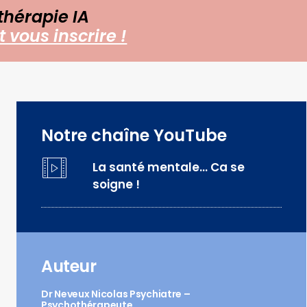
thérapie IA
 vous inscrire !
Notre chaîne YouTube
La santé mentale… Ca se
soigne !
Auteur
Dr Neveux Nicolas Psychiatre –
Psychothérapeute