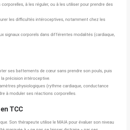
orporelles, à les réguler, ou à les utiliser pour prendre des
rer les difficultés intéroceptives, notamment chez les
aux signaux corporels dans différentes modalités (cardiaque,
mpter ses battements de cœur sans prendre son pouls, puis
la précision intéroceptive.
ramètres physiologiques (rythme cardiaque, conductance
ndre à moduler ses réactions corporelles.
A en TCC
nique. Son thérapeute utilise le MAIA pour évaluer son niveau
lté marquée à « ne pas se laisser distraire » par ses