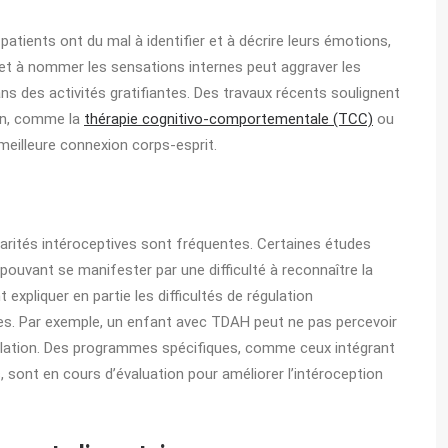
patients ont du mal à identifier et à décrire leurs émotions,
 et à nommer les sensations internes peut aggraver les
ns des activités gratifiantes. Des travaux récents soulignent
ion, comme la
thérapie cognitivo-comportementale (TCC)
ou
 meilleure connexion corps-esprit.
arités intéroceptives sont fréquentes. Certaines études
pouvant se manifester par une difficulté à reconnaître la
t expliquer en partie les difficultés de régulation
s. Par exemple, un enfant avec TDAH peut ne pas percevoir
-régulation. Des programmes spécifiques, comme ceux intégrant
 sont en cours d’évaluation pour améliorer l’intéroception