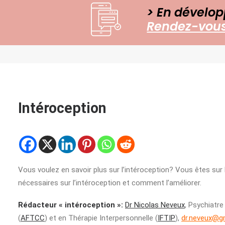
> En dévelop
Rendez-vous 
Intéroception
Vous voulez en savoir plus sur l’intéroception? Vous êtes sur
nécessaires sur l’intéroception et comment l’améliorer.
Rédacteur « intéroception »:
Dr Nicolas Neveux
, Psychiatr
(
AFTCC
) et en Thérapie Interpersonnelle (
IFTIP
),
dr.neveux@g