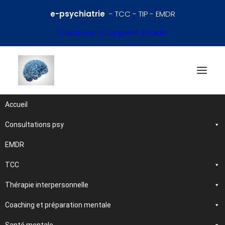
e-psychiatrie
- TCC - TIP - EMDR
Situations où appeler à l’aide
Accueil
Consultations psy
Références en psychiatrie
et santé mentale
EMDR
TCC
Traitements et
Thérapie interpersonnelle
psychothérapies
Coaching et préparation mentale