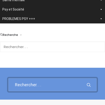
Santé mentale
Psy et Société
PROBLEMES PSY +++
> En développement :
nouvelle application
Recherche
d'autothérapie IA
Rendez-vous sur cette page
pour en savoir plus et vous
inscrire !