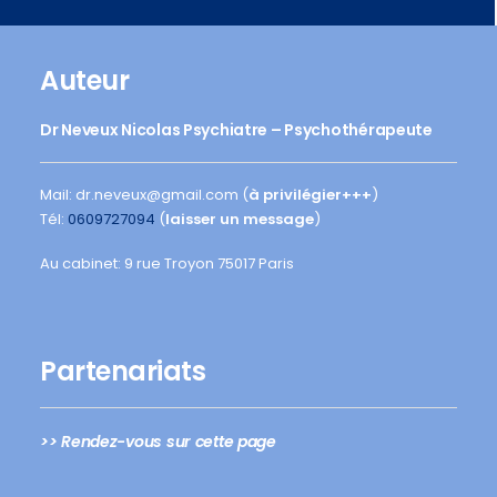
Auteur
Dr Neveux Nicolas Psychiatre – Psychothérapeute
Mail: dr.neveux@gmail.com (
à privilégier+++
)
Tél:
0609727094
(
laisser un message
)
Au cabinet: 9 rue Troyon 75017 Paris
Partenariats
>> Rendez-vous sur cette page