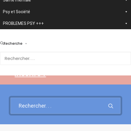
Santé mentale
Psy et Société
PROBLEMES PSY +++
> En développement :
nouvelle application
Recherche
d'autothérapie IA
Rendez-vous sur cette page
pour en savoir plus et vous
inscrire !