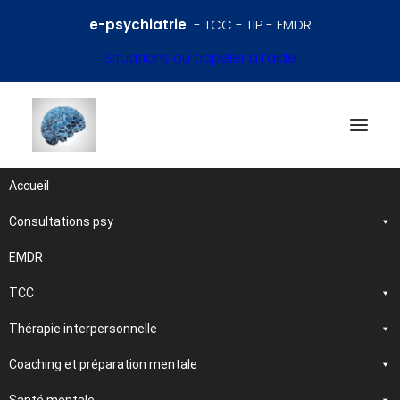
e-psychiatrie
- TCC - TIP - EMDR
Situations où appeler à l’aide
Accueil
Consultations psy
Références en psychiatrie
et santé mentale
EMDR
TCC
Traitements et
Thérapie interpersonnelle
psychothérapies
Coaching et préparation mentale