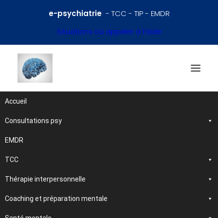
e-psychiatrie
- TCC - TIP - EMDR
Situations où appeler à l’aide
Accueil
Consultations psy
Références en psychiatrie
et santé mentale
EMDR
TCC
Traitements et
Thérapie interpersonnelle
psychothérapies
Coaching et préparation mentale