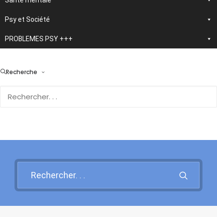
Santé mentale
Psy et Société
PROBLEMES PSY +++
> En développement :
nouvelle application
Recherche
d'autothérapie IA
Rendez-vous sur cette page
pour en savoir plus et vous
inscrire !