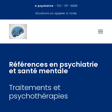
e-psychiatrie
- TCC - TIP - EMDR
Situations où appeler à l’aide
Accueil
Références en psychiatrie
Consultations psy
et santé mentale
EMDR
Traitements et
TCC
psychothérapies
Thérapie interpersonnelle
Coaching et préparation mentale