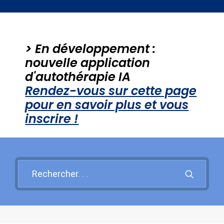
Santé mentale
Psy et Société
> En développement :
PROBLEMES PSY +++
nouvelle application
d'autothérapie IA
Rendez-vous sur cette page
Recherche
pour en savoir plus et vous
inscrire !