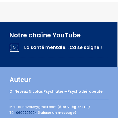
Notre chaîne YouTube
La santé mentale… Ca se soigne !
Auteur
Dr Neveux Nicolas Psychiatre – Psychothérapeute
Mail: dr.neveux@gmail.com (
à privilégier+++
)
Tél:
0609727094
(
laisser un message
)