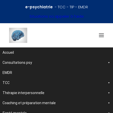
e-psychiatrie
- TCC - TIP - EMDR
Situations où appeler à l’aide
Accueil
Consultations psy
Références en psychiatrie
et santé mentale
EMDR
TCC
Traitements et
Thérapie interpersonnelle
psychothérapies
Coaching et préparation mentale