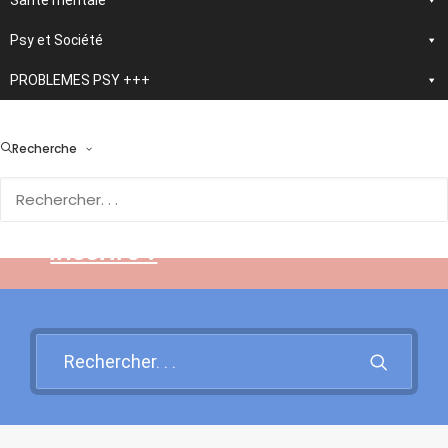
Santé mentale
Psy et Société
PROBLEMES PSY +++
> En développement :
nouvelle application
Recherche
d'autothérapie IA
Rendez-vous sur cette page
pour en savoir plus et vous
inscrire !