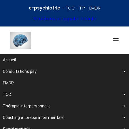
e-psychiatrie
- TCC - TIP - EMDR
Situations où appeler à l’aide
Accueil
Consultations psy
Références en psychiatrie
et santé mentale
EMDR
TCC
Traitements et
Thérapie interpersonnelle
psychothérapies
Coaching et préparation mentale