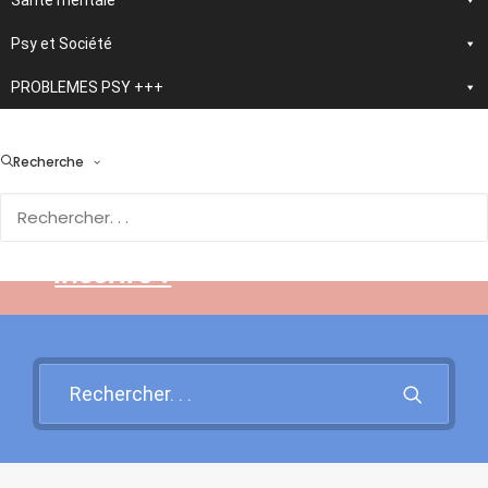
Santé mentale
Psy et Société
PROBLEMES PSY +++
> En développement :
nouvelle application
Recherche
d'autothérapie IA
Rendez-vous sur cette page
pour en savoir plus et vous
inscrire !