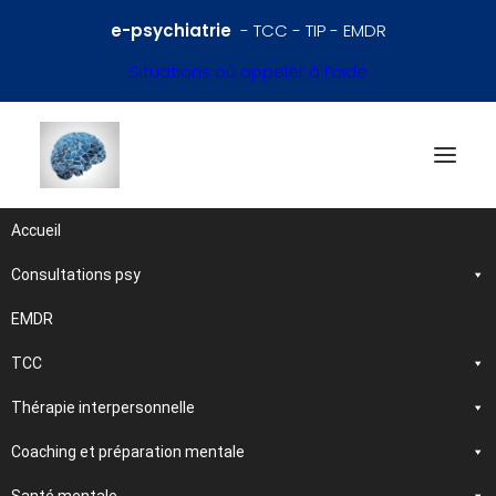
e-psychiatrie
- TCC - TIP - EMDR
Situations où appeler à l’aide
Accueil
Consultations psy
Références en psychiatrie
et santé mentale
EMDR
TCC
Traitements et
Thérapie interpersonnelle
psychothérapies
Coaching et préparation mentale