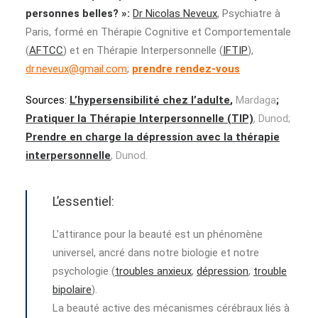
personnes belles? »:
Dr Nicolas Neveux
, Psychiatre à
Paris, formé en Thérapie Cognitive et Comportementale
(
AFTCC
) et en Thérapie Interpersonnelle (
IFTIP
),
dr.neveux@gmail.com
;
prendre rendez-vous
Sources:
L’hypersensibilité chez l’adulte
,
Mardaga
;
Pratiquer la Thérapie Interpersonnelle (TIP)
, Dunod;
Prendre en charge la dépression avec la thérapie
interpersonnelle
, Dunod.
L’essentiel:
L’attirance pour la beauté est un phénomène
universel, ancré dans notre biologie et notre
psychologie (
troubles anxieux
,
dépression
,
trouble
bipolaire
).
La beauté active des mécanismes cérébraux liés à