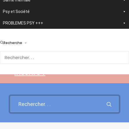
Santé mentale
Psy et Société
PROBLEMES PSY +++
> En développement :
nouvelle application
Recherche
d'autothérapie IA
Rendez-vous sur cette page
pour en savoir plus et vous
inscrire !