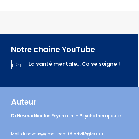
Notre chaîne YouTube
La santé mentale… Ca se soigne !
Auteur
Dr Neveux Nicolas Psychiatre – Psychothérapeute
Mail: dr.neveux@gmail.com (
à privilégier+++
)