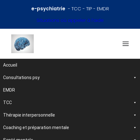
e-psychiatrie
- TCC - TIP - EMDR
Situations où appeler à l’aide
Accueil
Consultations psy
Références en psychiatrie
et santé mentale
EMDR
TCC
Traitements et
Thérapie interpersonnelle
psychothérapies
Coaching et préparation mentale