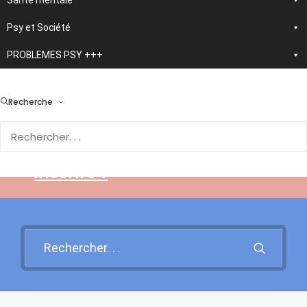
Santé mentale
Psy et Société
PROBLEMES PSY +++
> En développement :
nouvelle application
Recherche
d'autothérapie IA
Rendez-vous sur cette page
pour en savoir plus et vous
inscrire !