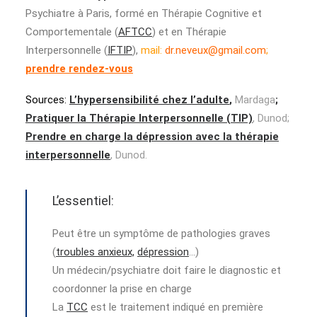
Psychiatre à Paris, formé en Thérapie Cognitive et
Comportementale (
AFTCC
) et en Thérapie
Interpersonnelle (
IFTIP
),
mail:
dr.neveux@gmail.com
;
prendre rendez-vous
Sources:
L’hypersensibilité chez l’adulte
,
Mardaga
;
Pratiquer la Thérapie Interpersonnelle (TIP)
, Dunod;
Prendre en charge la dépression avec la thérapie
interpersonnelle
, Dunod.
L’essentiel:
Peut être un symptôme de pathologies graves
(
troubles anxieux,
dépression
…)
Un médecin/psychiatre doit faire le diagnostic et
coordonner la prise en charge
La
TCC
est le traitement indiqué en première