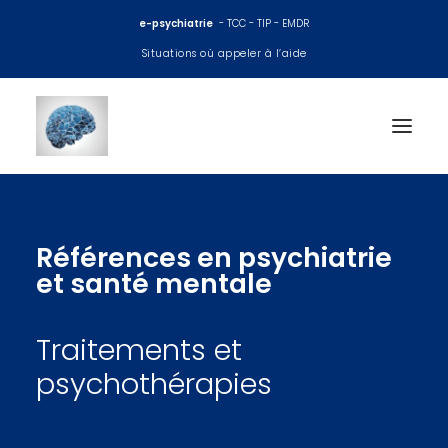
e-psychiatrie
- TCC - TIP - EMDR
Situations où appeler à l’aide
Accueil
Références en psychiatrie
Consultations psy
et santé mentale
EMDR
Traitements et
TCC
psychothérapies
Thérapie interpersonnelle
Coaching et préparation mentale