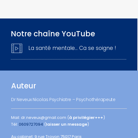
Notre chaîne YouTube
La santé mentale… Ca se soigne !
Auteur
Dr Neveux Nicolas Psychiatre – Psychothérapeute
Mail: dr.neveux@gmail.com (
à privilégier+++
)
Tél:
0609727094
(
laisser un message
)
Au cabinet: 9 rue Troyon 75017 Paris