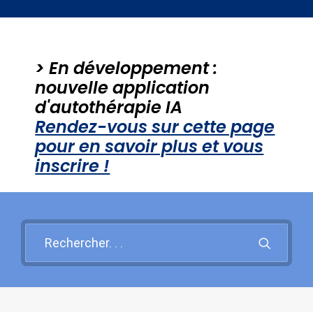
Santé mentale
Psy et Société
> En développement :
PROBLEMES PSY +++
nouvelle application
d'autothérapie IA
Rendez-vous sur cette page
Recherche
pour en savoir plus et vous
inscrire !