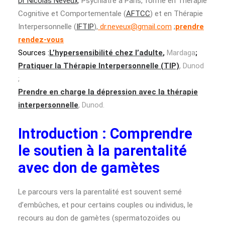
Dr Nicolas Neveux
, Psychiatre à Paris, formé en Thérapie
Cognitive et Comportementale (
AFTCC
) et en Thérapie
Interpersonnelle (
IFTIP
),
dr.neveux@gmail.com
;
prendre
rendez-vous
Sources :
L’hypersensibilité chez l’adulte
,
Mardaga
;
Pratiquer la Thérapie Interpersonnelle (TIP)
, Dunod
;
Prendre en charge la dépression avec la thérapie
interpersonnelle
, Dunod.
Introduction : Comprendre
le soutien à la parentalité
avec don de gamètes
Le parcours vers la parentalité est souvent semé
d’embûches, et pour certains couples ou individus, le
recours au don de gamètes (spermatozoïdes ou