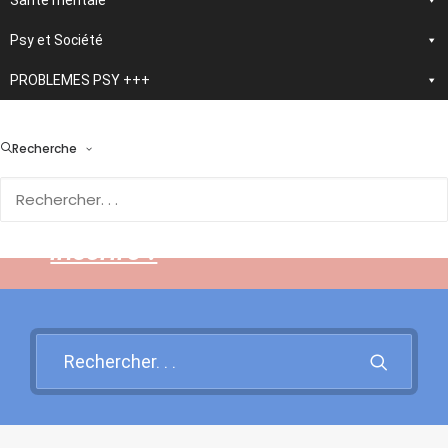
Santé mentale
Psy et Société
PROBLEMES PSY +++
> En développement :
nouvelle application
Recherche
d'autothérapie IA
Rendez-vous sur cette page
pour en savoir plus et vous
inscrire !