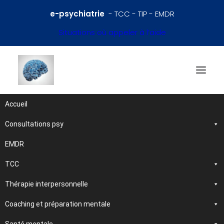
e-psychiatrie
- TCC - TIP - EMDR
Situations où appeler à l’aide
Accueil
Consultations psy
Références en psychiatrie
et santé mentale
EMDR
TCC
Traitements et
Thérapie interpersonnelle
psychothérapies
Coaching et préparation mentale