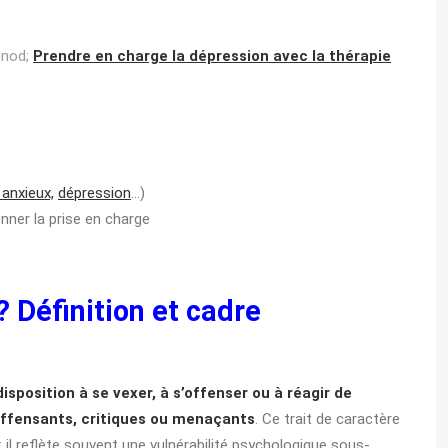
unod;
Prendre en charge la dépression avec la thérapie
 anxieux,
dépression
…)
nner la prise en charge
? Définition et cadre
disposition à se vexer, à s’offenser ou à réagir de
ffensants, critiques ou menaçants
. Ce trait de caractère
 il reflète souvent une vulnérabilité psychologique sous-