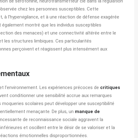
ction de sérotonine, neurotransmetteur clé dans la régulation
t observée chez les personnes susceptibles. Cette
 à l’hypervigilance, et à une réaction de défense exagérée
t également montré que les individus susceptibles
tection des menaces) et une connectivité altérée entre le
t les structures limbiques. Ces particularités
sonnes perçoivent et réagissent plus intensément aux
nementaux
e et l’environnement. Les expériences précoces de
critiques
ent conditionner une sensibilité accrue aux remarques
s moqueries scolaires peut développer une susceptibilité
tentiellement menaçante. De plus, un
manque de
e incessante de reconnaissance sociale aggravent la
érieures et oscillent entre le désir de se valoriser et la
 réactions émotionnelles disproportionnées.