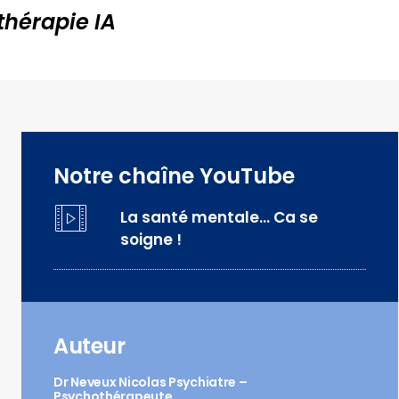
thérapie IA
 vous inscrire !
Notre chaîne YouTube
La santé mentale… Ca se
soigne !
Auteur
Dr Neveux Nicolas Psychiatre –
Psychothérapeute