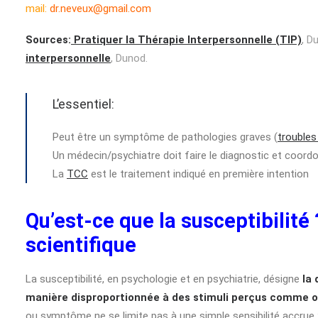
mail:
dr.neveux@gmail.com
Sources:
Pratiquer la Thérapie Interpersonnelle (TIP)
, D
interpersonnelle
, Dunod.
L’essentiel:
Peut être un symptôme de pathologies graves (
troubles
Un médecin/psychiatre doit faire le diagnostic et coordo
La
TCC
est le traitement indiqué en première intention
Qu’est-ce que la susceptibilité 
scientifique
La susceptibilité, en psychologie et en psychiatrie, désigne
la 
manière disproportionnée à des stimuli perçus comme o
ou symptôme ne se limite pas à une simple sensibilité accrue :