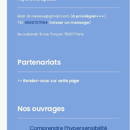
Mail: dr.neveux@gmail.com (
à privilégier+++
)
Tél:
0609727094
(
laisser un message
)
Au cabinet: 9 rue Troyon 75017 Paris
Partenariats
>> Rendez-vous sur cette page
Nos ouvrages
Comprendre l’hypersensibilité