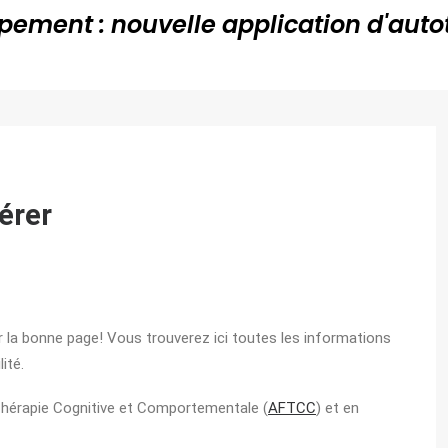
pement : nouvelle application d'auto
sur cette page pour en savoir plus et
gérer
r la bonne page! Vous trouverez ici toutes les informations
ité.
Thérapie Cognitive et Comportementale (
AFTCC
) et en