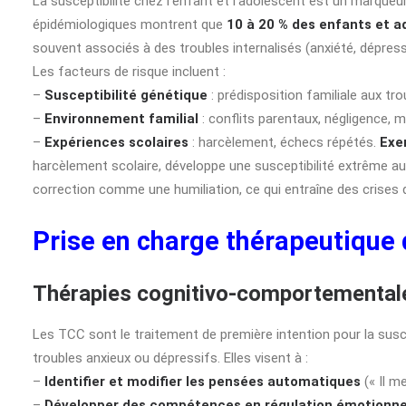
La susceptibilité chez l’enfant et l’adolescent est un marqueu
épidémiologiques montrent que
10 à 20 % des enfants et a
souvent associés à des troubles internalisés (anxiété, dépressi
Les facteurs de risque incluent :
–
Susceptibilité génétique
: prédisposition familiale aux tr
–
Environnement familial
: conflits parentaux, négligence, m
–
Expériences scolaires
: harcèlement, échecs répétés.
Exe
harcèlement scolaire, développe une susceptibilité extrême au
correction comme une humiliation, ce qui entraîne des crises
Prise en charge thérapeutique d
Thérapies cognitivo-comportemental
Les TCC sont le traitement de première intention pour la suscept
troubles anxieux ou dépressifs. Elles visent à :
–
Identifier et modifier les pensées automatiques
(« Il me
–
Développer des compétences en régulation émotionne