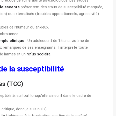
r précoce de vulnérabilité psychologique. Les études
dolescents
présentent des traits de susceptibilité marquée,
on) ou externalisés (troubles oppositionnels, agressivité).
oubles de l’humeur ou anxieux.
altraitance.
mple clinique :
Un adolescent de 15 ans, victime de
x remarques de ses enseignants. Il interprète toute
 de larmes et un
refus scolaire
.
e la susceptibilité
es (TCC)
ibilité, surtout lorsqu’elle s’inscrit dans le cadre de
 critique, donc je suis nul »).
lle
(tolérance à la frustration, gestion de la colère).