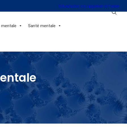
Situations où appeler à l’aide
n mentale
Santé mentale
mentale