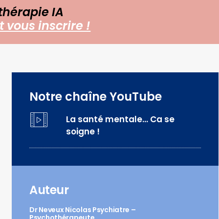
thérapie IA
 vous inscrire !
Notre chaîne YouTube
La santé mentale… Ca se
soigne !
Auteur
Dr Neveux Nicolas Psychiatre –
Psychothérapeute