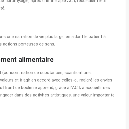
de fibromyalgie, après une thérapie ACT, réduisaient leur
té.
s une narration de vie plus large, en aidant le patient à
s actions porteuses de sens.
ement alimentaire
nt (consommation de substances, scarifications,
valeurs et à agir en accord avec celles-ci, malgré les envies
uffrant de boulimie apprend, grâce à l’ACT, à accueillir ses
engager dans des activités artistiques, une valeur importante