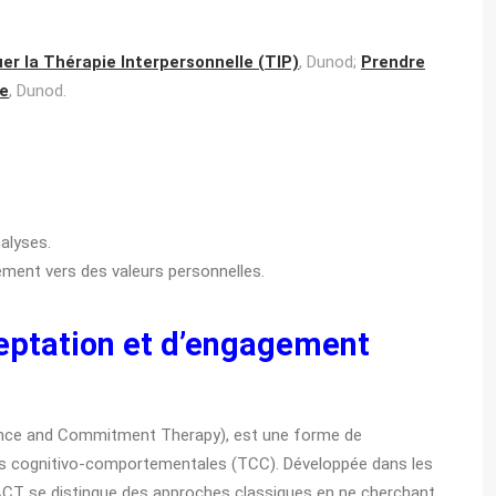
er la Thérapie Interpersonnelle (TIP)
, Dunod;
Prendre
le
, Dunod.
alyses.
ement vers des valeurs personnelles.
ceptation et d’engagement
ance and Commitment Therapy), est une forme de
es cognitivo-comportementales (TCC). Développée dans les
’ACT se distingue des approches classiques en ne cherchant