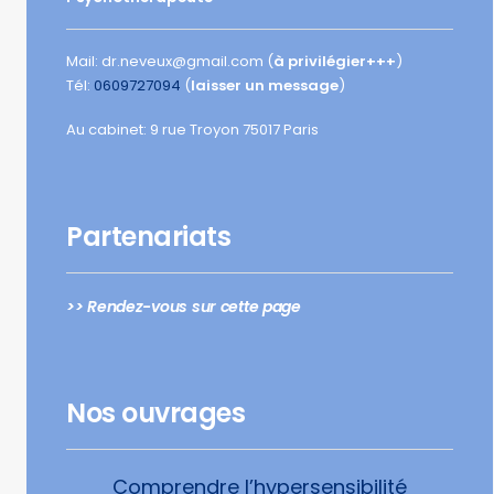
Mail: dr.neveux@gmail.com (
à privilégier+++
)
Tél:
0609727094
(
laisser un message
)
Au cabinet: 9 rue Troyon 75017 Paris
Partenariats
>> Rendez-vous sur cette page
Nos ouvrages
Comprendre l’hypersensibilité