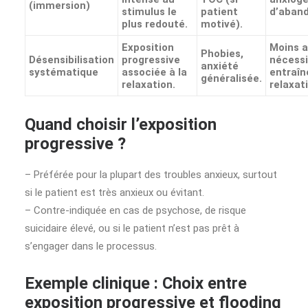
(immersion)
stimulus le
patient
d’aband
plus redouté.
motivé).
Exposition
Moins a
Phobies,
Désensibilisation
progressive
nécessi
anxiété
systématique
associée à la
entraîn
généralisée.
relaxation.
relaxat
Quand choisir l’exposition
progressive ?
– Préférée pour la plupart des troubles anxieux, surtout
si le patient est très anxieux ou évitant.
– Contre-indiquée en cas de psychose, de risque
suicidaire élevé, ou si le patient n’est pas prêt à
s’engager dans le processus.
Exemple clinique : Choix entre
exposition progressive et flooding