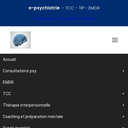
e-psychiatrie
- TCC - TIP - EMDR
Situations où appeler à l’aide
Accueil
Consultations psy
Références en psychiatrie
et santé mentale
EMDR
TCC
Traitements et
Thérapie interpersonnelle
psychothérapies
Coaching et préparation mentale