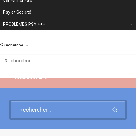
Santé mentale
Psy et Société
PROBLEMES PSY +++
> En développement :
nouvelle application
Recherche
d'autothérapie IA
Rendez-vous sur cette page
pour en savoir plus et vous
inscrire !