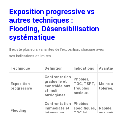
Exposition progressive vs
autres techniques :
Flooding, Désensibilisation
systématique
Il existe plusieurs variantes de l’exposition, chacune avec
ses indications et limites.
Technique
Définition
Indications
Avanta
Confrontation
Phobies,
graduelle et
Exposition
TOC, TSPT,
Moins a
contrôlée aux
progressive
troubles
tolérée
stimuli
anxieux.
anxiogènes.
Confrontation
Phobies
immédiate et
spécifiques,
Rapide,
Flooding
intense au
TOC (si
anxiogè