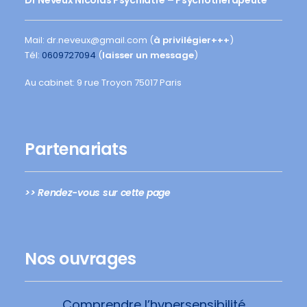
Dr Neveux Nicolas Psychiatre – Psychothérapeute
Mail: dr.neveux@gmail.com (
à privilégier+++
)
Tél:
0609727094
(
laisser un message
)
Au cabinet: 9 rue Troyon 75017 Paris
Partenariats
>> Rendez-vous sur cette page
Nos ouvrages
Comprendre l’hypersensibilité