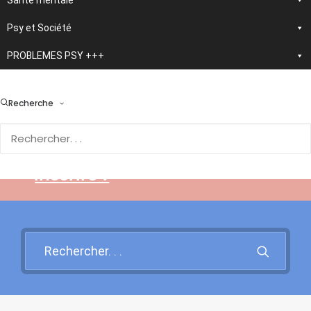
Santé mentale
Psy et Société
PROBLEMES PSY +++
> En développement :
nouvelle application
Recherche
d'autothérapie IA
Rendez-vous sur cette page
pour en savoir plus et vous
inscrire !