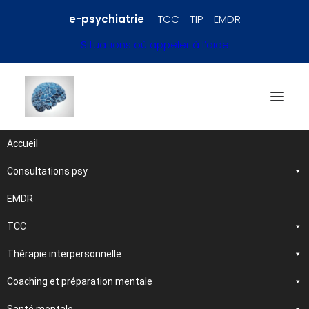
e-psychiatrie
- TCC - TIP - EMDR
Situations où appeler à l’aide
Accueil
Consultations psy
Références en psychiatrie
et santé mentale
EMDR
TCC
Traitements et
Thérapie interpersonnelle
psychothérapies
Coaching et préparation mentale