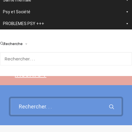
Santé mentale
Psy et Société
PROBLEMES PSY +++
> En développement :
nouvelle application
Recherche
d'autothérapie IA
Rendez-vous sur cette page
pour en savoir plus et vous
inscrire !