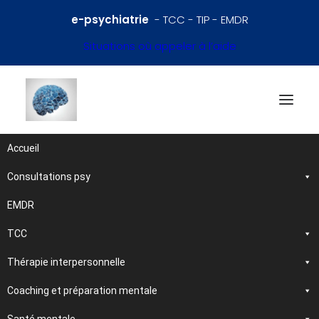
e-psychiatrie
- TCC - TIP - EMDR
Situations où appeler à l’aide
Accueil
Consultations psy
Références en psychiatrie
et santé mentale
EMDR
TCC
Traitements et
Thérapie interpersonnelle
psychothérapies
Coaching et préparation mentale