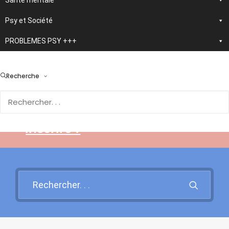
Santé mentale
Psy et Société
PROBLEMES PSY +++
> En développement :
nouvelle application
Recherche
d'autothérapie IA
Rendez-vous sur cette page
pour en savoir plus et vous
inscrire !