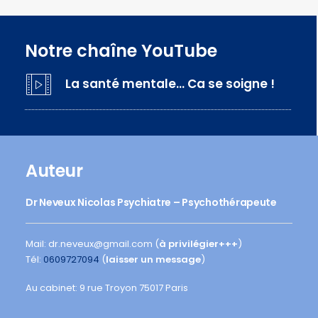
Notre chaîne YouTube
La santé mentale… Ca se soigne !
Auteur
Dr Neveux Nicolas Psychiatre – Psychothérapeute
Mail: dr.neveux@gmail.com (
à privilégier+++
)
Tél:
0609727094
(
laisser un message
)
Au cabinet: 9 rue Troyon 75017 Paris