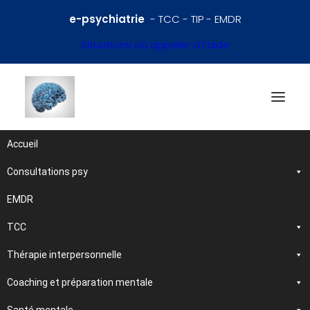
e-psychiatrie
- TCC - TIP - EMDR
Situations où appeler à l’aide
Accueil
Consultations psy
Références en psychiatrie
et santé mentale
EMDR
TCC
Traitements et
Thérapie interpersonnelle
psychothérapies
Coaching et préparation mentale