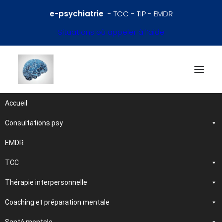
e-psychiatrie
- TCC - TIP - EMDR
Situations où appeler à l’aide
Accueil
Consultations psy
Références en psychiatrie
et santé mentale
EMDR
TCC
Traitements et
Thérapie interpersonnelle
psychothérapies
Coaching et préparation mentale