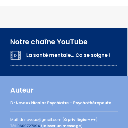
Notre chaîne YouTube
La santé mentale… Ca se soigne !
Auteur
Dr Neveux Nicolas Psychiatre – Psychothérapeute
Mail: dr.neveux@gmail.com (
à privilégier+++
)
Tél:
0609727094
(
laisser un message
)