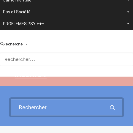
Santé mentale
Psy et Société
PROBLEMES PSY +++
> En développement :
nouvelle application
Recherche
d'autothérapie IA
Rendez-vous sur cette page
pour en savoir plus et vous
inscrire !