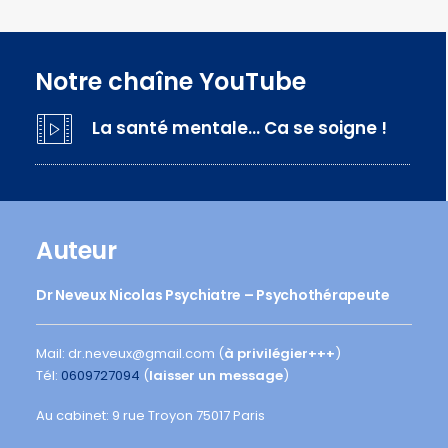
Notre chaîne YouTube
La santé mentale… Ca se soigne !
Auteur
Dr Neveux Nicolas Psychiatre – Psychothérapeute
Mail: dr.neveux@gmail.com (
à privilégier+++
)
Tél:
0609727094
(
laisser un message
)
Au cabinet: 9 rue Troyon 75017 Paris