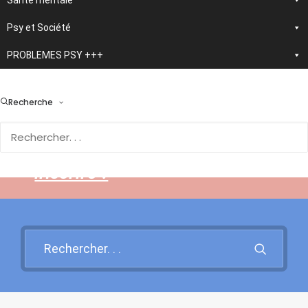
Santé mentale
Psy et Société
PROBLEMES PSY +++
> En développement :
nouvelle application
Recherche
d'autothérapie IA
Rendez-vous sur cette page
pour en savoir plus et vous
inscrire !