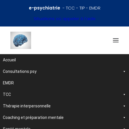
e-psychiatrie
- TCC - TIP - EMDR
Situations où appeler à l’aide
Accueil
Consultations psy
Références en psychiatrie
et santé mentale
EMDR
TCC
Traitements et
Thérapie interpersonnelle
psychothérapies
Coaching et préparation mentale