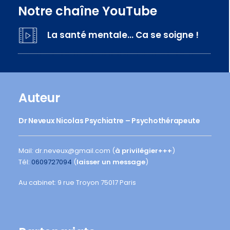
Notre chaîne YouTube
La santé mentale… Ca se soigne !
Auteur
Dr Neveux Nicolas Psychiatre – Psychothérapeute
Mail: dr.neveux@gmail.com (
à privilégier+++
)
Tél:
0609727094
(
laisser un message
)
Au cabinet: 9 rue Troyon 75017 Paris