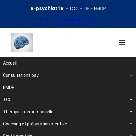
e-psychiatrie
- TCC - TIP - EMDR
Situations où appeler à l’aide
Accueil
Consultations psy
Références en psychiatrie
et santé mentale
EMDR
TCC
Traitements et
Thérapie interpersonnelle
psychothérapies
Coaching et préparation mentale