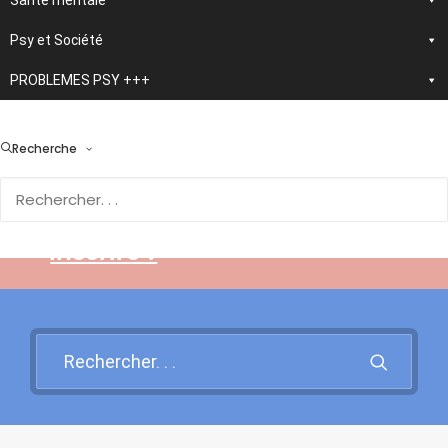
Santé mentale
Psy et Société
PROBLEMES PSY +++
> En développement :
nouvelle application
Recherche
d'autothérapie IA
Rendez-vous sur cette page
pour en savoir plus et vous
inscrire !